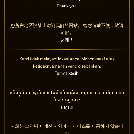
Thank you.
您所在地区被禁止访问我们的网站。 给您造成不便，敬请
谅解。
谢谢！
Kami tidak melayani lokasi Anda. Mohon maaf atas
ketidaknyamanan yang disebabkan.
Terima kasih.
យើងខ្ញុំមិនអាចផ្តល់សេវាជូនសំរាប់តំបន់លោកអ្នកទេ។ សូមអភ័យទោស
ចំពោះបញ្ហានេះ។
អរគុណ
저희는 고객님이 계신 지역에는 서비스를 제공하지 않습니
다.